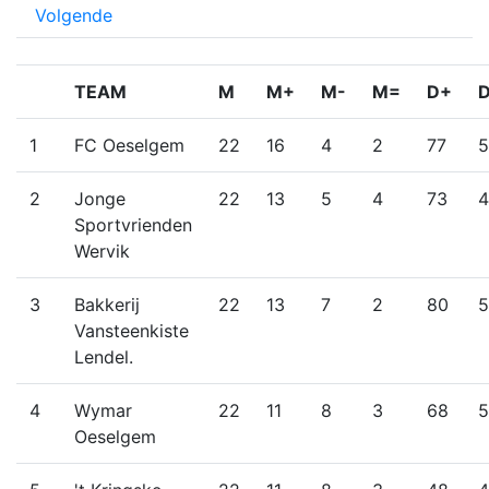
Volgende
TEAM
M
M+
M-
M=
D+
D
1
FC Oeselgem
22
16
4
2
77
5
2
Jonge
22
13
5
4
73
4
Sportvrienden
Wervik
3
Bakkerij
22
13
7
2
80
5
Vansteenkiste
Lendel.
4
Wymar
22
11
8
3
68
5
Oeselgem