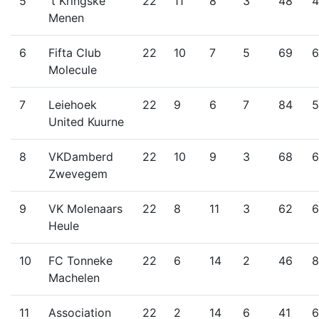
5
't Kringske
22
11
8
3
48
4
Menen
6
Fifta Club
22
10
7
5
69
6
Molecule
7
Leiehoek
22
9
6
7
84
5
United Kuurne
8
VKDamberd
22
10
9
3
68
6
Zwevegem
9
VK Molenaars
22
8
11
3
62
6
Heule
10
FC Tonneke
22
6
14
2
46
8
Machelen
11
Association
22
2
14
6
41
6