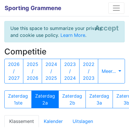
Sporting Grammene
Accept
Use this space to summarize your privacy
and cookie use policy.
Learn More
.
Competitie
2026
2025
2024
2023
2022
/
/
/
/
/
Meer...
2027
2026
2025
2024
2023
Zaterdag
Zaterdag
Zaterdag
Zaterdag
Zater
1ste
2a
2b
3a
3
Klassement
Kalender
Uitslagen