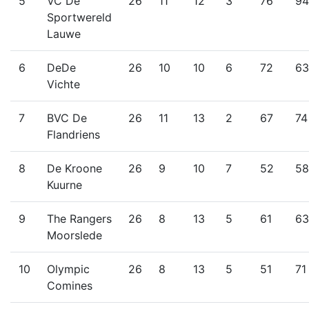
5
VC De
26
11
12
3
76
94
Sportwereld
Lauwe
6
DeDe
26
10
10
6
72
63
Vichte
7
BVC De
26
11
13
2
67
74
Flandriens
8
De Kroone
26
9
10
7
52
58
Kuurne
9
The Rangers
26
8
13
5
61
63
Moorslede
10
Olympic
26
8
13
5
51
71
Comines