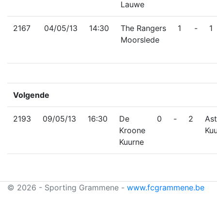
Lauwe
2167
04/05/13
14:30
The Rangers
1
-
1
Moorslede
Volgende
2193
09/05/13
16:30
De
0
-
2
Ast
Kroone
Ku
Kuurne
© 2026 - Sporting Grammene -
www.fcgrammene.be