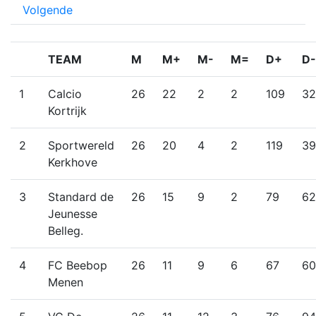
Volgende
TEAM
M
M+
M-
M=
D+
D-
1
Calcio
26
22
2
2
109
32
Kortrijk
2
Sportwereld
26
20
4
2
119
39
Kerkhove
3
Standard de
26
15
9
2
79
62
Jeunesse
Belleg.
4
FC Beebop
26
11
9
6
67
60
Menen