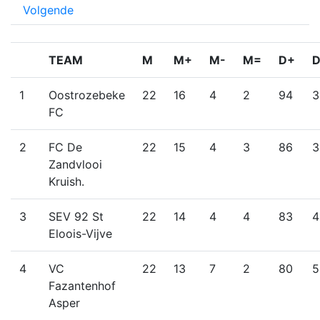
Volgende
TEAM
M
M+
M-
M=
D+
D
1
Oostrozebeke
22
16
4
2
94
3
FC
2
FC De
22
15
4
3
86
3
Zandvlooi
Kruish.
3
SEV 92 St
22
14
4
4
83
4
Eloois-Vijve
4
VC
22
13
7
2
80
5
Fazantenhof
Asper