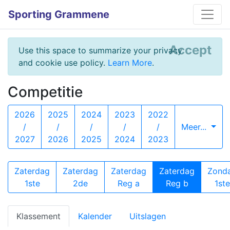
Sporting Grammene
Accept
Use this space to summarize your privacy
and cookie use policy.
Learn More
.
Competitie
2026
2025
2024
2023
2022
/
/
/
/
/
Meer...
2027
2026
2025
2024
2023
Zaterdag
Zaterdag
Zaterdag
Zaterdag
Zond
1ste
2de
Reg a
Reg b
1ste
Klassement
Kalender
Uitslagen