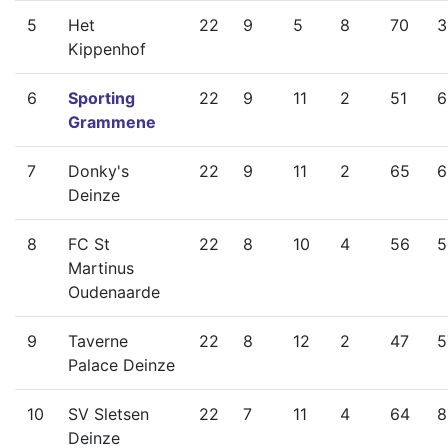
5
Het
22
9
5
8
70
3
Kippenhof
6
Sporting
22
9
11
2
51
6
Grammene
7
Donky's
22
9
11
2
65
6
Deinze
8
FC St
22
8
10
4
56
5
Martinus
Oudenaarde
9
Taverne
22
8
12
2
47
5
Palace Deinze
10
SV Sletsen
22
7
11
4
64
8
Deinze