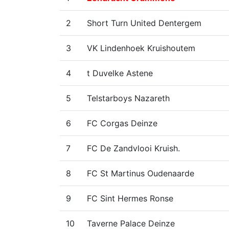
2
Short Turn United Dentergem
3
VK Lindenhoek Kruishoutem
4
t Duvelke Astene
5
Telstarboys Nazareth
6
FC Corgas Deinze
7
FC De Zandvlooi Kruish.
8
FC St Martinus Oudenaarde
9
FC Sint Hermes Ronse
10
Taverne Palace Deinze