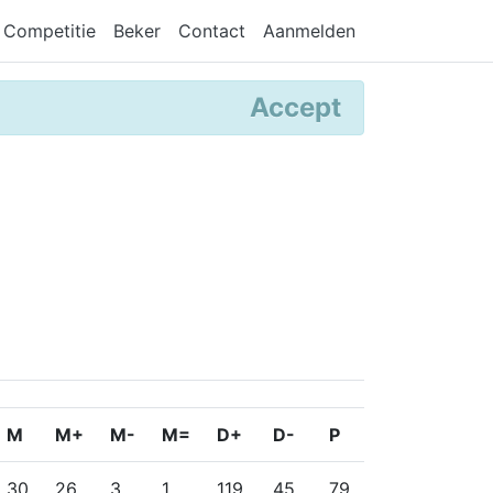
Competitie
Beker
Contact
Aanmelden
Accept
M
M+
M-
M=
D+
D-
P
30
26
3
1
119
45
79