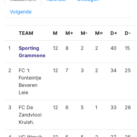
Volgende
TEAM
M
M+
M-
M=
D+
D-
1
Sporting
12
8
2
2
40
15
Grammene
2
FC 't
12
7
3
2
34
25
Fonteintje
Beveren
Leie
3
FC De
12
6
5
1
33
26
Zandvlooi
Kruish.