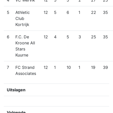
4
VC Wervik
12
5
5
2
27
25
5
Athletic
12
5
6
1
22
35
Club
Kortrijk
6
F.C. De
12
4
5
3
25
35
Kroone All
Stars
Kuurne
7
FC Strand
12
1
10
1
19
39
Associates
Uitslagen
Volgende