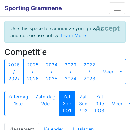
Sporting Grammene
Accept
Use this space to summarize your privacy
and cookie use policy.
Learn More
.
Competitie
2026
2025
2024
2023
2022
/
/
/
/
/
Meer...
2027
2026
2025
2024
2023
Zaterdag
Zaterdag
Zat
Zat
Zat
1ste
2de
3de
3de
3de
Meer...
PO1
PO2
PO3
Klassement
Kalender
Uitslagen