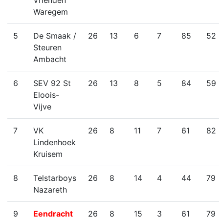
Vrienden
Waregem
5
De Smaak /
26
13
6
7
85
52
Steuren
Ambacht
6
SEV 92 St
26
13
8
5
84
59
Eloois-
Vijve
7
VK
26
8
11
7
61
82
Lindenhoek
Kruisem
8
Telstarboys
26
8
14
4
44
79
Nazareth
9
Eendracht
26
8
15
3
61
79