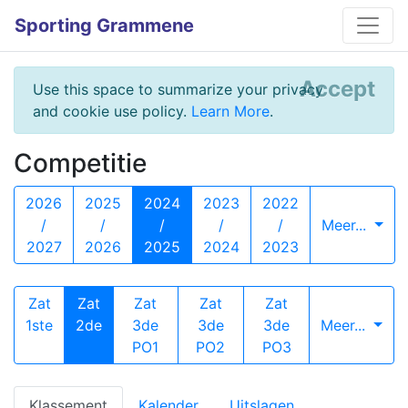
Sporting Grammene
Accept
Use this space to summarize your privacy
and cookie use policy.
Learn More
.
Competitie
2026
2025
2024
2023
2022
/
/
/
/
/
Meer...
2027
2026
2025
2024
2023
Zat
Zat
Zat
Zat
Zat
1ste
2de
3de
3de
3de
Meer...
PO1
PO2
PO3
Klassement
Kalender
Uitslagen