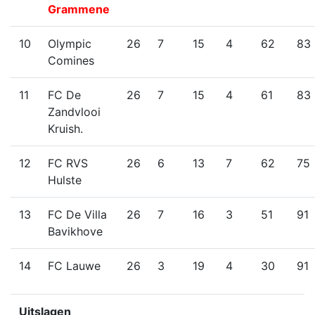
Grammene
10
Olympic
26
7
15
4
62
83
Comines
11
FC De
26
7
15
4
61
83
Zandvlooi
Kruish.
12
FC RVS
26
6
13
7
62
75
Hulste
13
FC De Villa
26
7
16
3
51
91
Bavikhove
14
FC Lauwe
26
3
19
4
30
91
Uitslagen